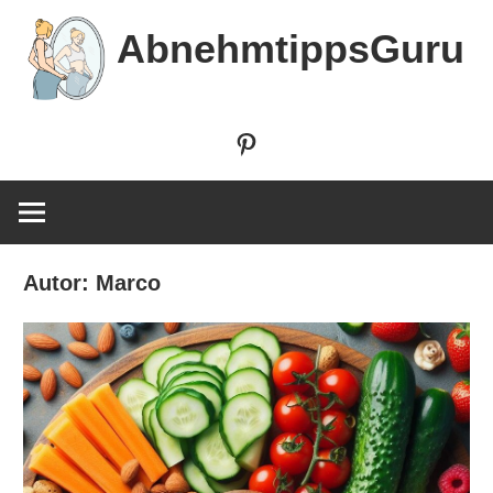
Zum
AbnehmtippsGuru
Inhalt
springen
Pinterest
Autor:
Marco