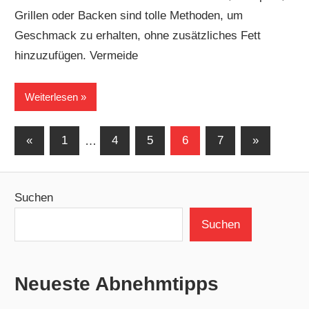
Grillen oder Backen sind tolle Methoden, um
Geschmack zu erhalten, ohne zusätzliches Fett
hinzuzufügen. Vermeide
Weiterlesen
Seitennummerierung
Vorherige
Nächste
«
1
…
4
5
6
7
»
Beiträge
Beiträge
der
Beiträge
Suchen
Suchen
Neueste Abnehmtipps